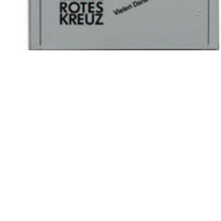
Kleidercontainer
Für alte Kleidung bekommen wir Geld.
Mit diesem Geld bezahlen wir andere Angebote
für Sie.
Zum Beispiel die Jugend-Arbeit oder den Such-
Dienst für Flüchtlinge.
Dafür brauchen wir Ihre alte Kleidung.
Bitte werfen Sie alte Kleidung nicht in den Müll.