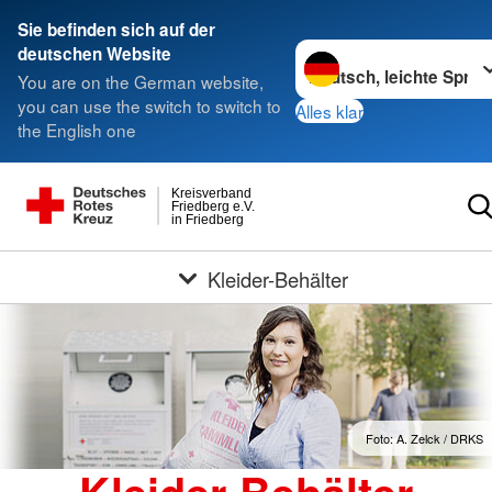
Sie befinden sich auf der
Sprache wechseln zu
deutschen Website
You are on the German website,
you can use the switch to switch to
Alles klar
the English one
Kreisverband
Friedberg e.V.
in Friedberg
Kleider-Behälter
Foto: A. Zelck / DRKS