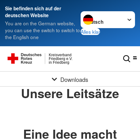
Sie befinden sich auf der
Sprache wechseln zu
deutschen Website
You are on the German website,
you can use the switch to switch to
Alles klar
the English one
Kreisverband
Friedberg e.V.
in Friedberg
Downloads
Unsere Leitsätze
Eine Idee macht