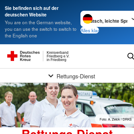
Sie befinden sich auf der
Sprache wechseln zu
deutschen Website
You are on the German website,
you can use the switch to switch to
Alles klar
the English one
Kreisverband
Friedberg e.V.
in Friedberg
Rettungs-Dienst
Foto: A. Zelck / DRKS
Rettungs-Dienst