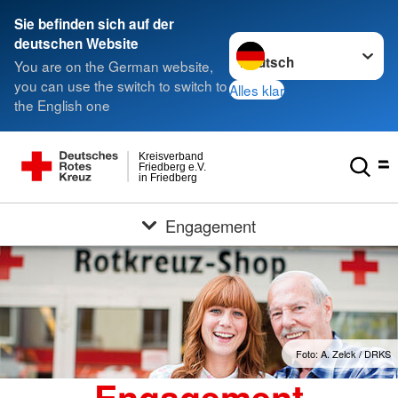
Sie befinden sich auf der
Sprache wechseln zu
deutschen Website
You are on the German website,
you can use the switch to switch to
Alles klar
the English one
Kreisverband
Friedberg e.V.
in Friedberg
Engagement
Foto: A. Zelck / DRKS
Engagement