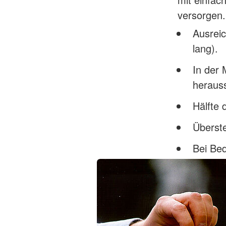
versorgen.
Ausrei
lang).
In der 
heraus
Hälfte 
Überste
Bei Be