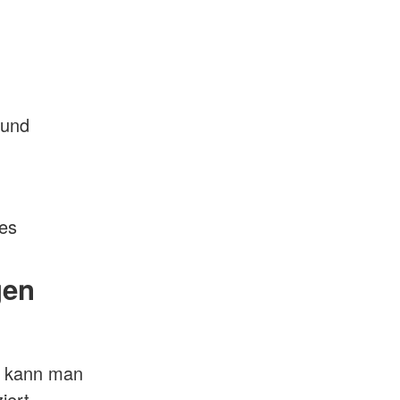
 und
des
gen
pe kann man
iert