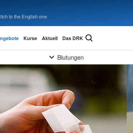
tch to the English one
ngebote
Kurse
Aktuell
Das DRK
Blutungen