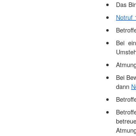
Das Bin
Notruf 
Betrof
Bei ein
Umsteh
Atmung
Bei Be
dann
N
Betrof
Betroff
betreue
Atmung