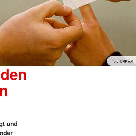
Foto: DRK e.V.
nden
en
gt und
ender