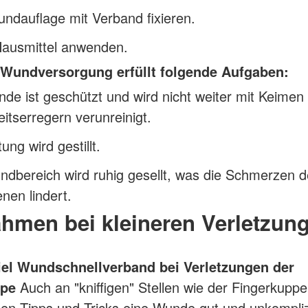
ndauflage mit Verband fixieren.
Hausmittel anwenden.
 Wundversorgung erfüllt folgende Aufgaben:
de ist geschützt und wird nicht weiter mit Keimen
itserregern verunreinigt.
ung wird gestillt.
dbereich wird ruhig gesellt, was die Schmerzen 
enen lindert.
hmen bei kleineren Verletzun
iel Wundschnellverband bei
Verletzungen der
ppe
Auch an "kniffigen" Stellen wie der Fingerkup
hen Tipps und Tricks eine Wunde gut und unkompliz