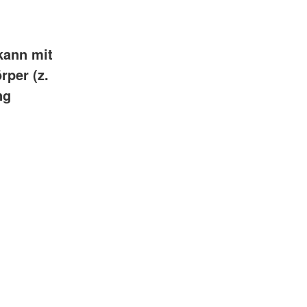
kann mit
rper (z.
ng