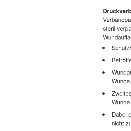
Druckver
Verbandpäc
steril verp
Wundauflag
Schutz
Betroff
Wundau
Wunde 
Zweites
Wunde 
Dabei 
nicht z