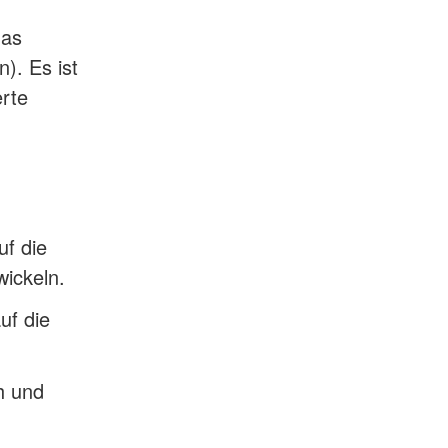
das
). Es ist
erte
f die
ickeln.
uf die
h und