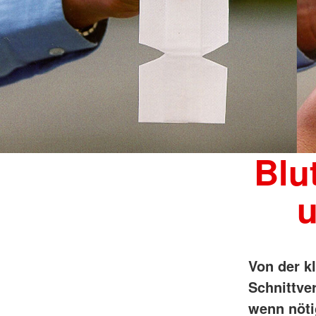
Blu
u
Von der kl
Schnittve
wenn nöti