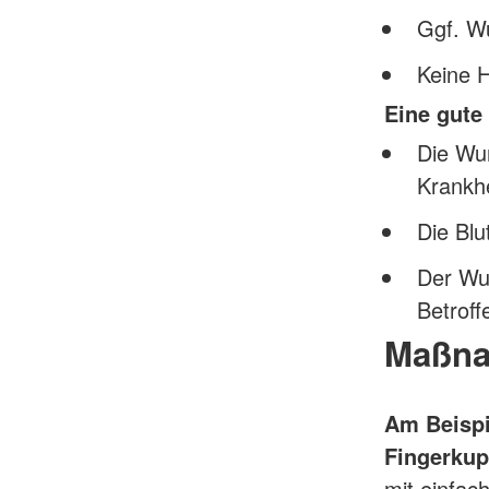
Ggf. Wu
Keine 
Eine gute
Die Wun
Krankhe
Die Blut
Der Wun
Betroff
Maßna
Am Beisp
Fingerku
mit einfac