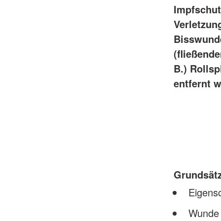
Impfschutz
Verletzun
Bisswunde
(fließend
B.) Rolls
entfernt 
Grundsät
Eigens
Wunde 