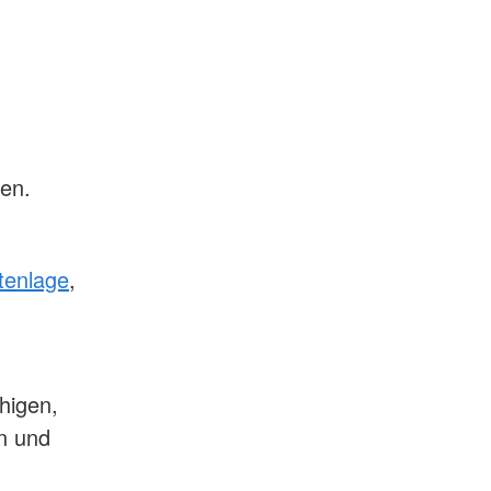
en.
itenlage
,
higen,
n und