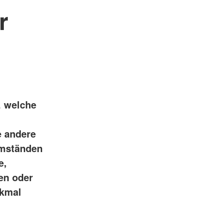
r
, welche
e andere
Umständen
e,
en oder
rkmal