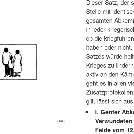
Dieser Satz, der 
Stelle mit identis
gesamten Abkomme
in jeder kriegeri
ob die kriegführe
haben oder nicht. 
Satzes würde hel
Krieges zu lindern
aktiv an den Kämp
geht es in allen
Zusatzprotokoll
gilt, lässt sich a
I. Genfer Ab
Verwundeten 
ICRC
Felde vom 12