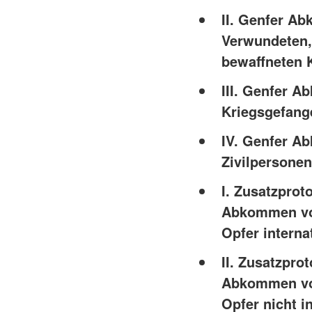
II. Genfer A
Verwundeten,
bewaffneten 
III. Genfer 
Kriegsgefang
IV. Genfer A
Zivilpersonen
I. Zusatzprot
Abkommen vom
Opfer interna
II. Zusatzpro
Abkommen vom
Opfer nicht i