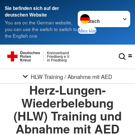
Sie befinden sich auf der
Sprache wechseln zu
deutschen Website
You are on the German website,
you can use the switch to switch to
Alles klar
the English one
Kreisverband
Friedberg e.V.
in Friedberg
HLW Training / Abnahme mit AED
Herz-Lungen-
Wiederbelebung
(HLW) Training und
Abnahme mit AED