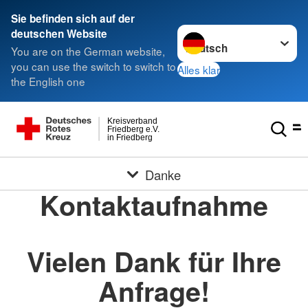
Sie befinden sich auf der
Sprache wechseln zu
deutschen Website
You are on the German website,
you can use the switch to switch to
Alles klar
the English one
Kreisverband
Friedberg e.V.
in Friedberg
Danke
Kontaktaufnahme
Vielen Dank für Ihre
Anfrage!