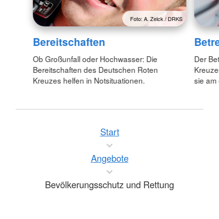
Foto: A. Zelck / DRKS
Bereitschaften
Betr
Ob Großunfall oder Hochwasser: Die
Der Be
Bereitschaften des Deutschen Roten
Kreuzes
Kreuzes helfen in Notsituationen.
sie am
Start
Angebote
Bevölkerungsschutz und Rettung