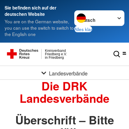
Sie befinden sich auf der
Sprache wechseln zu
deutschen Website
You are on the German website,
you can use the switch to switch to
Alles klar
the English one
Kreisverband
Friedberg e.V.
in Friedberg
Landesverbände
Die DRK
Landesverbände
Überschrift – Bitte