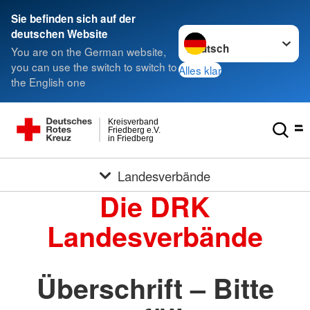
Sie befinden sich auf der
Sprache wechseln zu
deutschen Website
You are on the German website,
you can use the switch to switch to
Alles klar
the English one
Kreisverband
Friedberg e.V.
in Friedberg
Landesverbände
Die DRK
Landesverbände
Überschrift – Bitte