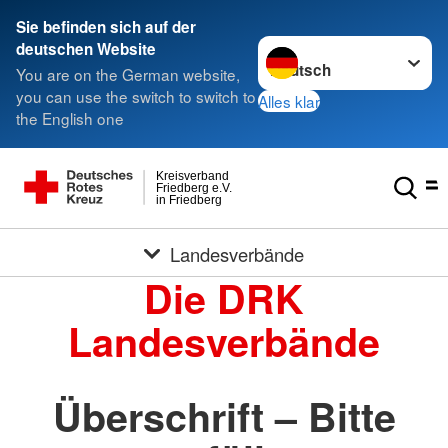
Sie befinden sich auf der
Sprache wechseln zu
deutschen Website
You are on the German website,
you can use the switch to switch to
Alles klar
the English one
Kreisverband
Friedberg e.V.
in Friedberg
Landesverbände
Die DRK
Landesverbände
Überschrift – Bitte