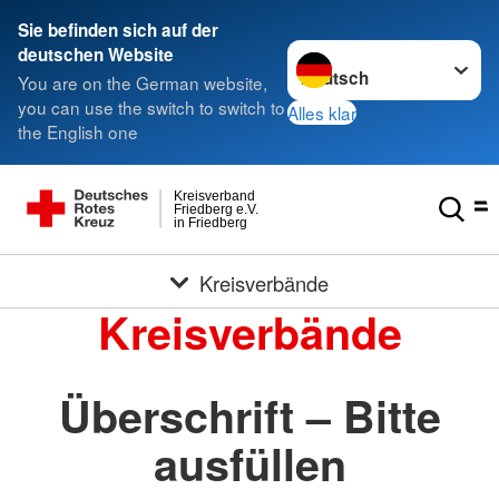
Sie befinden sich auf der
Sprache wechseln zu
deutschen Website
You are on the German website,
you can use the switch to switch to
Alles klar
the English one
Kreisverband
Friedberg e.V.
in Friedberg
Kreisverbände
Kreisverbände
Überschrift – Bitte
ausfüllen