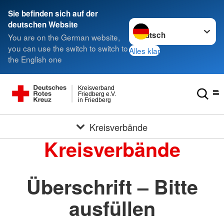
Sie befinden sich auf der
Sprache wechseln zu
deutschen Website
You are on the German website,
you can use the switch to switch to
Alles klar
the English one
Kreisverband
Friedberg e.V.
in Friedberg
Kreisverbände
Kreisverbände
Überschrift – Bitte
ausfüllen