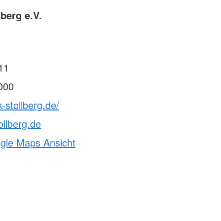
berg e.V.
11
000
-stollberg.de/
ollberg.de
ogle Maps Ansicht