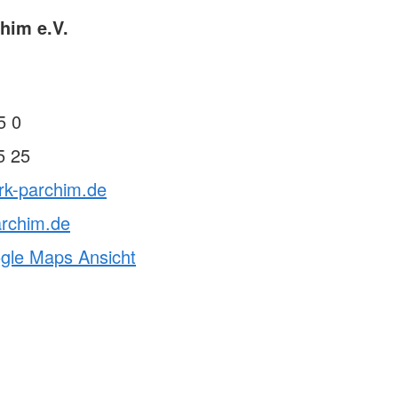
him e.V.
5 0
5 25
rk-parchim.de
archim.de
ogle Maps Ansicht