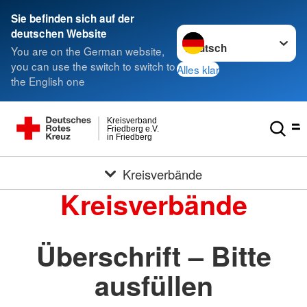
Sie befinden sich auf der
Sprache wechseln zu
deutschen Website
You are on the German website,
you can use the switch to switch to
Alles klar
the English one
Kreisverband
Friedberg e.V.
in Friedberg
Kreisverbände
Kreisverbände
Überschrift – Bitte
ausfüllen