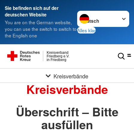
Sie befinden sich auf der
Sprache wechseln zu
deutschen Website
You are on the German website,
you can use the switch to switch to
Alles klar
the English one
Kreisverband
Friedberg e.V.
in Friedberg
Kreisverbände
Kreisverbände
Überschrift – Bitte
ausfüllen