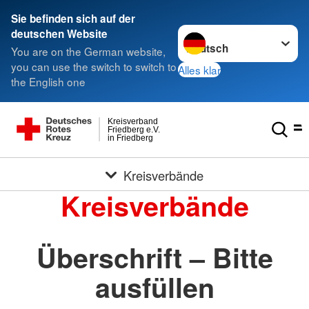
Sie befinden sich auf der
Sprache wechseln zu
deutschen Website
You are on the German website,
you can use the switch to switch to
Alles klar
the English one
Kreisverband
Friedberg e.V.
in Friedberg
Kreisverbände
Kreisverbände
Überschrift – Bitte
ausfüllen