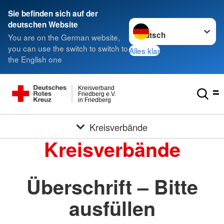
Sie befinden sich auf der
Sprache wechseln zu
deutschen Website
You are on the German website,
you can use the switch to switch to
Alles klar
the English one
Kreisverband
Friedberg e.V.
in Friedberg
Kreisverbände
Kreisverbände
Überschrift – Bitte
ausfüllen