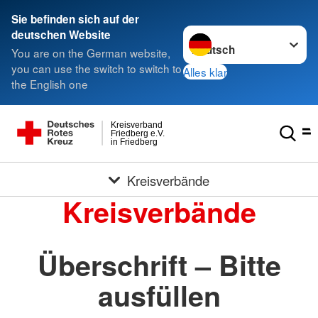
Sie befinden sich auf der
Sprache wechseln zu
deutschen Website
You are on the German website,
you can use the switch to switch to
Alles klar
the English one
Kreisverband
Friedberg e.V.
in Friedberg
Kreisverbände
Kreisverbände
Überschrift – Bitte
ausfüllen