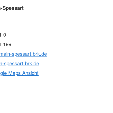
n-Spessart
1
1 0
1 199
main-spessart.brk.de
n-spessart.brk.de
ogle Maps Ansicht