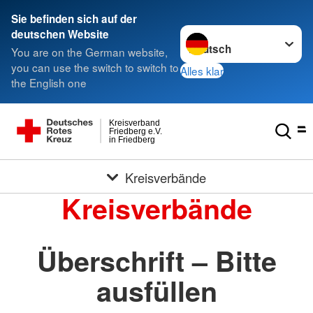
Sie befinden sich auf der
Sprache wechseln zu
deutschen Website
You are on the German website,
you can use the switch to switch to
Alles klar
the English one
Kreisverband
Friedberg e.V.
in Friedberg
Kreisverbände
Kreisverbände
Überschrift – Bitte
ausfüllen