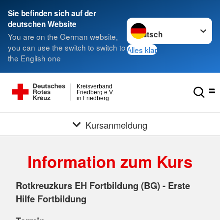
Sie befinden sich auf der
Sprache wechseln zu
deutschen Website
You are on the German website,
you can use the switch to switch to
Alles klar
the English one
Kreisverband
Friedberg e.V.
in Friedberg
Kursanmeldung
Information zum Kurs
Rotkreuzkurs EH Fortbildung (BG) - Erste
Hilfe Fortbildung