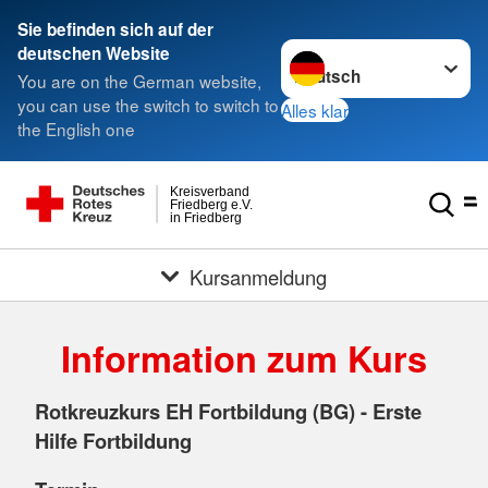
Sie befinden sich auf der
Sprache wechseln zu
deutschen Website
You are on the German website,
you can use the switch to switch to
Alles klar
the English one
Kreisverband
Friedberg e.V.
in Friedberg
Kursanmeldung
Information zum Kurs
Rotkreuzkurs EH Fortbildung (BG) - Erste
Hilfe Fortbildung