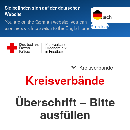
Sie befinden sich auf der deutschen
Sprache wechseln 
Website
You are on the German website, you can
Alles klar
use the switch to switch to the English one
Kreisverband
Friedberg e.V.
in Friedberg
Kreisverbände
Kreisverbände
Überschrift – Bitte
ausfüllen