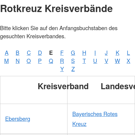
Rotkreuz Kreisverbände
Bitte klicken Sie auf den Anfangsbuchstaben des
Foto:
A.
gesuchten Kreisverbandes.
Zelck
/
DRKS
A
B
C
D
E
F
G
H
I
J
K
L
Foto:
M
N
O
P
Q
R
S
T
U
V
W
X
A.
Zelck
Y
Z
/
DRKS
Kreisverband
Landesv
Bayerisches Rotes
Ebersberg
Kreuz