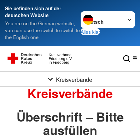
Sie befinden sich auf der
Sprache wechseln zu
deutschen Website
You are on the German website,
you can use the switch to switch to
Alles klar
the English one
Kreisverband
Friedberg e.V.
in Friedberg
Kreisverbände
Kreisverbände
Überschrift – Bitte
ausfüllen