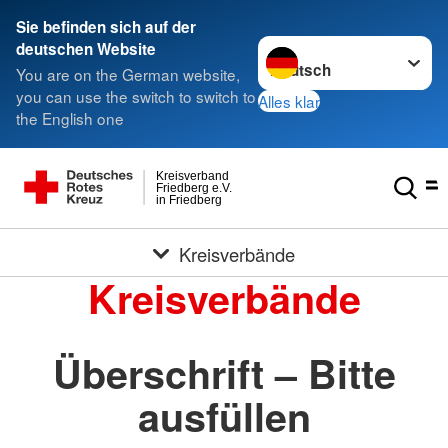
Sie befinden sich auf der
Sprache wechseln zu
deutschen Website
You are on the German website,
you can use the switch to switch to
Alles klar
the English one
Kreisverband
Friedberg e.V.
in Friedberg
Kreisverbände
Kreisverbände
Überschrift – Bitte
ausfüllen