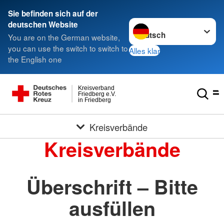
Sie befinden sich auf der
Sprache wechseln zu
deutschen Website
You are on the German website,
you can use the switch to switch to
Alles klar
the English one
Kreisverband
Friedberg e.V.
in Friedberg
Kreisverbände
Kreisverbände
Überschrift – Bitte
ausfüllen