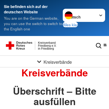
Sie befinden sich auf der
Sprache wechseln zu
deutschen Website
You are on the German website,
you can use the switch to switch to
Alles klar
the English one
Kreisverband
Friedberg e.V.
in Friedberg
Kreisverbände
Kreisverbände
Überschrift – Bitte
ausfüllen