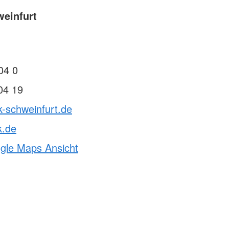
einfurt
04 0
04 19
k-schweinfurt.de
k.de
ogle Maps Ansicht