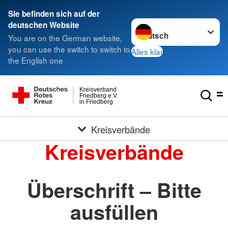
Sie befinden sich auf der
Sprache wechseln zu
deutschen Website
You are on the German website,
you can use the switch to switch to
Alles klar
the English one
Kreisverband
Friedberg e.V.
in Friedberg
Kreisverbände
Kreisverbände
Überschrift – Bitte
ausfüllen