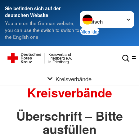
Sie befinden sich auf der
Sprache wechseln zu
deutschen Website
You are on the German website,
you can use the switch to switch to
Alles klar
the English one
Kreisverband
Friedberg e.V.
in Friedberg
Kreisverbände
Kreisverbände
Überschrift – Bitte
ausfüllen