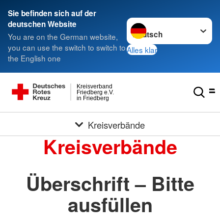
Sie befinden sich auf der
Sprache wechseln zu
deutschen Website
You are on the German website,
you can use the switch to switch to
Alles klar
the English one
Kreisverband
Friedberg e.V.
in Friedberg
Kreisverbände
Kreisverbände
Überschrift – Bitte
ausfüllen